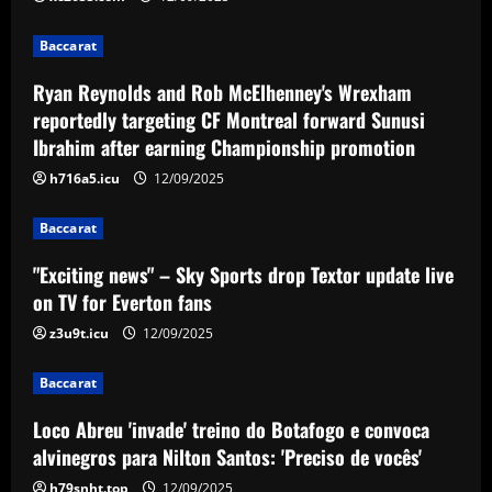
earning Championship promotion
2
Baccarat
12/09/2025
Baccarat
Ryan Reynolds and Rob McElhenney's Wrexham
"Exciting news" – Sky Sports drop
Textor update live on TV for Everton
reportedly targeting CF Montreal forward Sunusi
fans
Ibrahim after earning Championship promotion
3
12/09/2025
h716a5.icu
12/09/2025
Baccarat
Baccarat
Loco Abreu 'invade' treino do Botafogo
e convoca alvinegros para Nilton Santos:
"Exciting news" – Sky Sports drop Textor update live
'Preciso de vocês'
on TV for Everton fans
4
12/09/2025
z3u9t.icu
12/09/2025
Baccarat
Baccarat
Club now likely to sell £34m striker as
Tottenham make approach for him
Loco Abreu 'invade' treino do Botafogo e convoca
12/09/2025
5
alvinegros para Nilton Santos: 'Preciso de vocês'
h79snht.top
12/09/2025