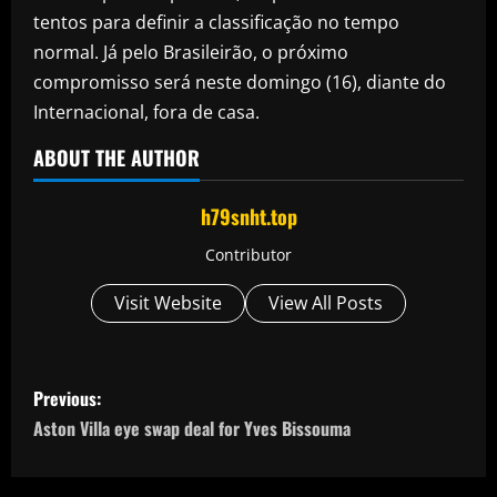
tentos para definir a classificação no tempo
normal. Já pelo Brasileirão, o próximo
compromisso será neste domingo (16), diante do
Internacional, fora de casa.
ABOUT THE AUTHOR
h79snht.top
Contributor
Visit Website
View All Posts
P
Previous:
o
Aston Villa eye swap deal for Yves Bissouma
s