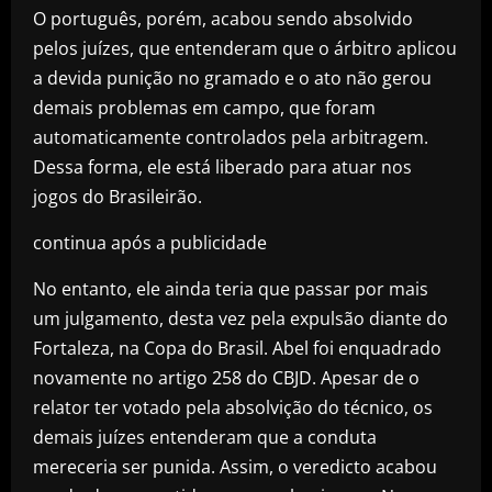
O português, porém, acabou sendo absolvido
pelos juízes, que entenderam que o árbitro aplicou
a devida punição no gramado e o ato não gerou
demais problemas em campo, que foram
automaticamente controlados pela arbitragem.
Dessa forma, ele está liberado para atuar nos
jogos do Brasileirão.
continua após a publicidade
No entanto, ele ainda teria que passar por mais
um julgamento, desta vez pela expulsão diante do
Fortaleza, na Copa do Brasil. Abel foi enquadrado
novamente no artigo 258 do CBJD. Apesar de o
relator ter votado pela absolvição do técnico, os
demais juízes entenderam que a conduta
mereceria ser punida. Assim, o veredicto acabou