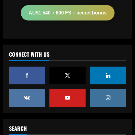
Wrexham reportedly targeting CF
Montreal forward Sunusi Ibrahim after
AU$1,540 + 600 FS + secret bonus
earning Championship promotion
2
12/09/2025
Baccarat
"Exciting news" – Sky Sports drop
Textor update live on TV for Everton
fans
CONNECT WITH US
3
12/09/2025
Baccarat
Loco Abreu 'invade' treino do Botafogo
e convoca alvinegros para Nilton Santos:
'Preciso de vocês'
4
12/09/2025
Baccarat
Club now likely to sell £34m striker as
Tottenham make approach for him
SEARCH
12/09/2025