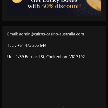
Email:
admin@cairns-casino-australia.com
TEL：+61 473 205 644
Unit 1/39 Bernard St, Cheltenham VIC 3192
+1500