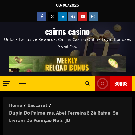
Skip
08/08/2026
to
Facebook
Twitter
Linkedin
VK
Youtube
Instagram
content
cairns casino
Unlock Exclusive Rewards: Cairns Casino Online Login Bonuses
Await You
BONUS
Primary
Menu
Home
Baccarat
Dupla Do Palmeiras, Abel Ferreira E Zé Rafael Se
Livram De Punição No STJD