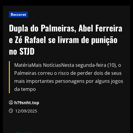
Baccarat
Dupla do Palmeiras, Abel Ferreira
e Zé Rafael se livram de punição
no STJD
MatériaMais NotíciasNesta segunda-feira (10), o
Palmeiras correu o risco de perder dois de seus
mais importantes personagens por alguns jogos
da tempo
h79snht.top
12/09/2025