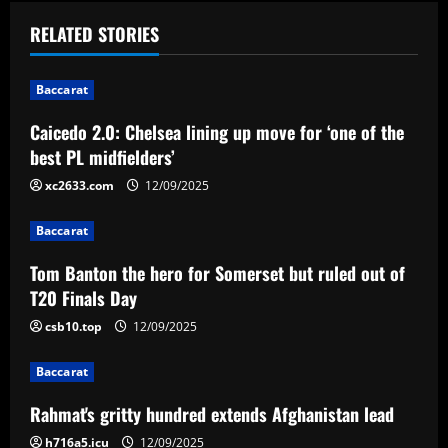
t
RELATED STORIES
n
Baccarat
a
Caicedo 2.0: Chelsea lining up move for ‘one of the
v
best PL midfielders’
i
xc2633.com
12/09/2025
g
Baccarat
a
Tom Banton the hero for Somerset but ruled out of
T20 Finals Day
t
csb10.top
12/09/2025
i
Baccarat
o
Rahmat's gritty hundred extends Afghanistan lead
h716a5.icu
12/09/2025