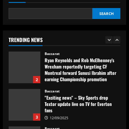
12/09/2025
5
SEARCH
Baccarat
Howe must boldly drop Longstaff to
unleash Newcastle’s "monster"
TRENDING NEWS
12/09/2025
1
Baccarat
Ryan Reynolds and Rob McElhenney's
Wrexham reportedly targeting CF
Montreal forward Sunusi Ibrahim after
earning Championship promotion
2
12/09/2025
Baccarat
"Exciting news" – Sky Sports drop
Textor update live on TV for Everton
fans
3
12/09/2025
Baccarat