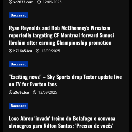
Montreal forward Sunusi Ibrahim after
xc2633.com
12/09/2025
earning Championship promotion
2
Baccarat
12/09/2025
Baccarat
Ryan Reynolds and Rob McElhenney's Wrexham
"Exciting news" – Sky Sports drop
Textor update live on TV for Everton
reportedly targeting CF Montreal forward Sunusi
fans
Ibrahim after earning Championship promotion
3
12/09/2025
h716a5.icu
12/09/2025
Baccarat
Baccarat
Loco Abreu 'invade' treino do Botafogo
e convoca alvinegros para Nilton Santos:
"Exciting news" – Sky Sports drop Textor update live
'Preciso de vocês'
on TV for Everton fans
4
12/09/2025
z3u9t.icu
12/09/2025
Baccarat
Baccarat
Club now likely to sell £34m striker as
Tottenham make approach for him
Loco Abreu 'invade' treino do Botafogo e convoca
12/09/2025
5
alvinegros para Nilton Santos: 'Preciso de vocês'