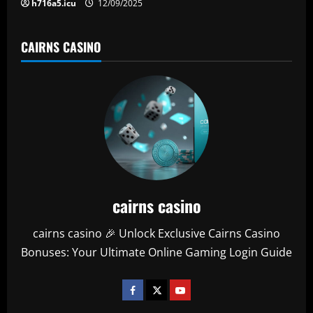
n
h716a5.icu
12/09/2025
CAIRNS CASINO
cairns casino
cairns casino 🎉 Unlock Exclusive Cairns Casino
Bonuses: Your Ultimate Online Gaming Login Guide