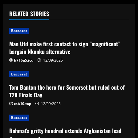
t
RELATED STORIES
n
Baccarat
a
Man Utd make first contact to sign "magnificent"
v
bargain Nkunku alternative
i
h716a5.icu
12/09/2025
g
Baccarat
a
Tom Banton the hero for Somerset but ruled out of
T20 Finals Day
t
csb10.top
12/09/2025
i
Baccarat
o
Rahmat's gritty hundred extends Afghanistan lead