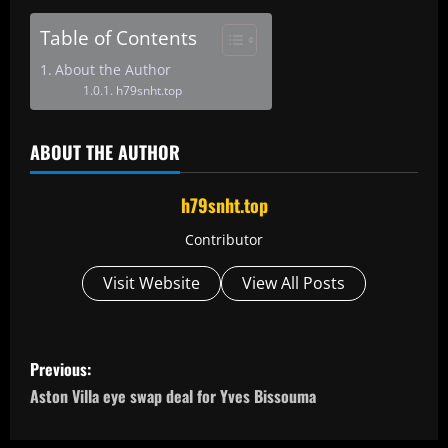
Table of Contents
About the Author
h79snht.top
ABOUT THE AUTHOR
h79snht.top
Contributor
Visit Website
View All Posts
P
Previous:
o
Aston Villa eye swap deal for Yves Bissouma
s