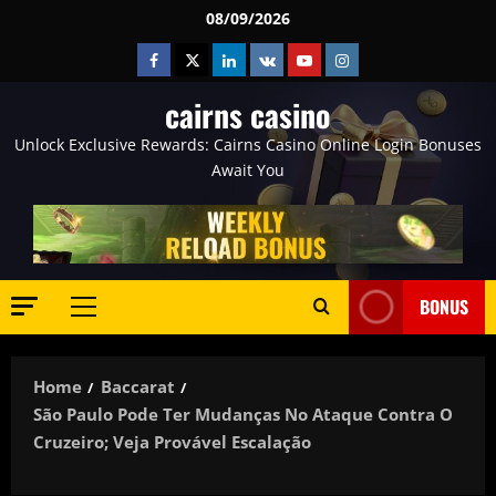
Skip
08/09/2026
to
Facebook
Twitter
Linkedin
VK
Youtube
Instagram
content
cairns casino
Unlock Exclusive Rewards: Cairns Casino Online Login Bonuses
Await You
BONUS
Primary
Menu
Home
Baccarat
São Paulo Pode Ter Mudanças No Ataque Contra O
Cruzeiro; Veja Provável Escalação