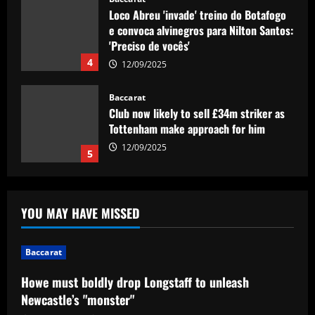
Loco Abreu 'invade' treino do Botafogo
e convoca alvinegros para Nilton Santos:
'Preciso de vocês'
4
12/09/2025
Baccarat
Club now likely to sell £34m striker as
Tottenham make approach for him
12/09/2025
5
Baccarat
Howe must boldly drop Longstaff to
YOU MAY HAVE MISSED
unleash Newcastle’s "monster"
12/09/2025
1
Baccarat
Baccarat
Howe must boldly drop Longstaff to unleash
Ryan Reynolds and Rob McElhenney's
Newcastle’s "monster"
Wrexham reportedly targeting CF